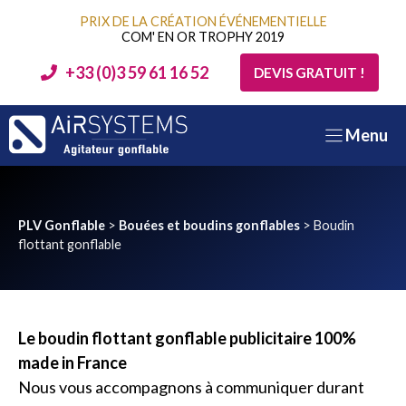
Aller
PRIX DE LA CRÉATION ÉVÉNEMENTIELLE
au
COM' EN OR TROPHY 2019
contenu
+33 (0)3 59 61 16 52
DEVIS GRATUIT !
Menu
PLV Gonflable
>
Bouées et boudins gonflables
>
Boudin
flottant gonflable
Le boudin flottant gonflable publicitaire 100%
made in France
Nous vous accompagnons à communiquer durant