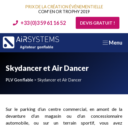
Aller
PRIX DE LA CRÉATION ÉVÉNEMENTIELLE
au
COM' EN OR TROPHY 2019
contenu
+33 (0)3 59 61 16 52
DEVIS GRATUIT !
Menu
Skydancer et Air Dancer
PLV Gonflable
>
Skydancer et Air Dancer
Sur le parking d’un centre commercial, en amont de la
devanture d’un magasin ou d’un concessionnaire
automobile, ou sur un terrain sportif, vous avez