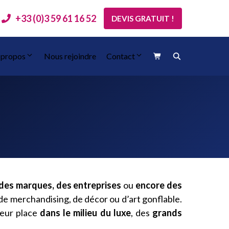
+33 (0)3 59 61 16 52
DEVIS GRATUIT !
 propos
Nous rejoindre
Contact
 des marques, des entreprises
ou
encore des
de merchandising, de décor ou d’art gonflable.
leur place
dans le milieu du luxe
, des
grands