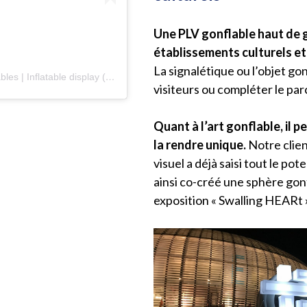
Une PLV gonflable haut de 
établissements culturels et
La signalétique ou l’objet go
Une publication partagée par Fabricant de PLV gonflables | Inflatable display (@airsystems_france)
visiteurs ou compléter le parc
Quant à l’art gonflable, il
la rendre unique.
Notre clien
visuel a déjà saisi tout le po
ainsi co-créé une sphère gonf
exposition « Swalling HEARt 