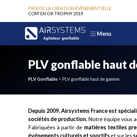
Aller
PRIX DE LA CRÉATION ÉVÉNEMENTIELLE
au
COM' EN OR TROPHY 2019
contenu
Menu
PLV gonflable haut 
PLV Gonflable
>
PLV gonflable haut de gamme
Depuis 2009, Airsystems France est spécial
sociétés de production.
Notre équipe vous ac
Fabriquées à partir de
matières textiles pr
événements culturels et sportifs
et sur les
s