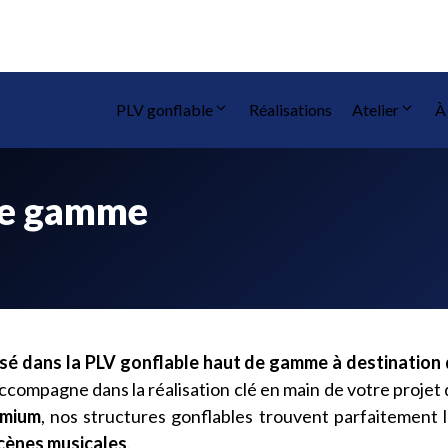
PLV gonflable
Réalisations
Atelier
À
de gamme
isé dans la PLV gonflable haut de gamme à destination
compagne dans la réalisation clé en main de votre projet 
emium
, nos structures gonflables trouvent parfaitement 
cènes musicales
.