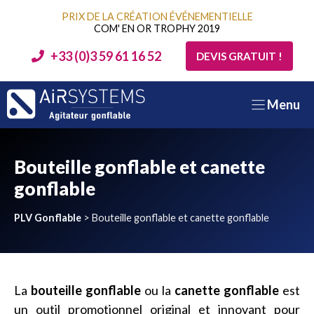
Aller
PRIX DE LA CRÉATION ÉVÉNEMENTIELLE
au
COM' EN OR TROPHY 2019
contenu
+33 (0)3 59 61 16 52
DEVIS GRATUIT !
Menu
Bouteille gonflable et canette
gonflable
PLV Gonflable
>
Bouteille gonflable et canette gonflable
La
bouteille gonflable
ou
la
canette gonflable
est
un outil promotionnel original et innovant pour