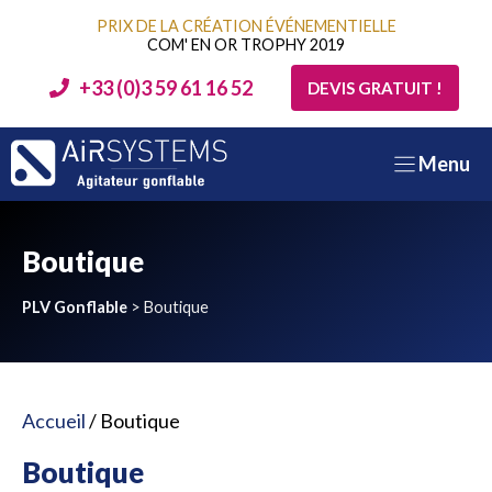
Aller
PRIX DE LA CRÉATION ÉVÉNEMENTIELLE
au
COM' EN OR TROPHY 2019
contenu
+33 (0)3 59 61 16 52
DEVIS GRATUIT !
Menu
Boutique
PLV Gonflable
>
Boutique
Accueil
/ Boutique
Boutique