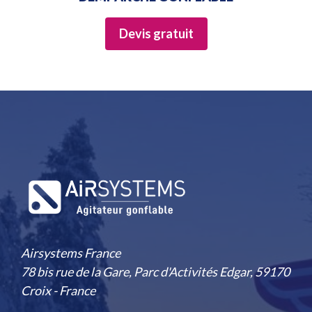
page
du
Devis gratuit
produit
Airsystems France
78 bis rue de la Gare, Parc d'Activités Edgar, 59170
Croix - France