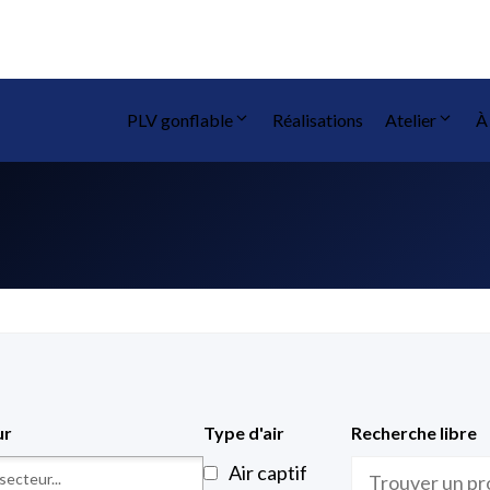
PLV gonflable
Réalisations
Atelier
À
ur
Type d'air
Recherche libre
Air captif