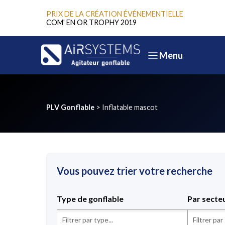
Aller
PRIX DE LA CRÉATION ÉVÉNEMENTIELLE
au
COM' EN OR TROPHY 2019
contenu
Menu
PLV Gonflable
>
Inflatable mascot
Vous pouvez trier votre recherche
Type de gonflable
Par secte