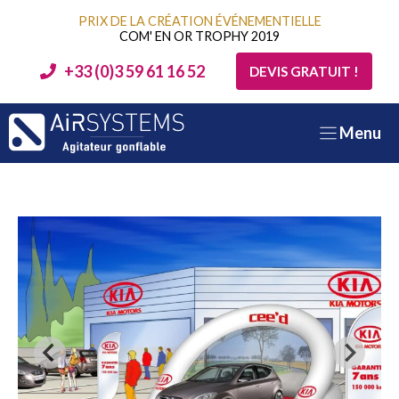
Aller
PRIX DE LA CRÉATION ÉVÉNEMENTIELLE
au
COM' EN OR TROPHY 2019
contenu
+33 (0)3 59 61 16 52
DEVIS GRATUIT !
Menu