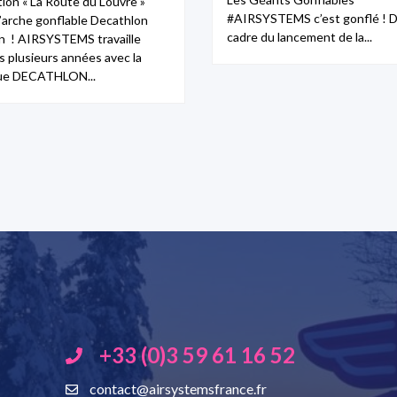
tion « La Route du Louvre »
#AIRSYSTEMS c’est gonflé ! D
l’arche gonflable Decathlon
cadre du lancement de la...
n ! AIRSYSTEMS travaille
s plusieurs années avec la
ue DECATHLON...
+33 (0)3 59 61 16 52
contact@airsystemsfrance.fr