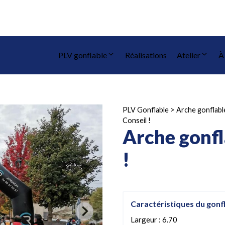
PLV gonflable
Réalisations
Atelier
À
PLV Gonflable
>
Arche gonflabl
Conseil !
Arche gonfl
!
Caractéristiques du gonf
Largeur : 6.70