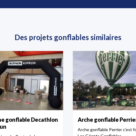
Des projets gonflables similaires
e gonflable Decathlon
Arche gonflable Perrie
run
Arche gonflable Perrier c’est f
Les Géants Gonflables