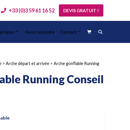
+33 (0)3 59 61 16 52
DEVIS GRATUIT !
 propos
Nous rejoindre
Contact
e
>
Arche départ et arrivée
>
Arche gonflable Running
able Running Conseil
lable