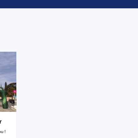
r
ou !