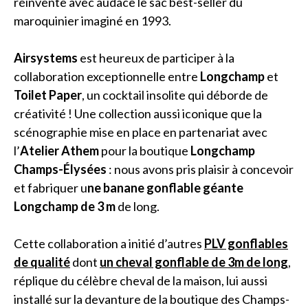
réinvente avec audace le sac best-seller du
maroquinier imaginé en 1993.
Airsystems
est heureux de participer à la
collaboration exceptionnelle entre ‌
Longchamp
et
Toilet Paper
, un cocktail insolite qui déborde de
créativité ! Une collection aussi iconique que la
scénographie mise en place en partenariat avec
l’
Atelier Athem
pour la boutique
Longchamp
Champs-Élysées
: nous avons pris plaisir à concevoir
et fabriquer u
ne banane gonflable géante
Longchamp de 3 m
de long.
Cette collaboration a initié d’autres
PLV gonflables
de qualité
dont
un cheval gonflable de 3m
de long
,
réplique du célèbre cheval de la maison, lui aussi
installé sur la devanture de la boutique des Champs-