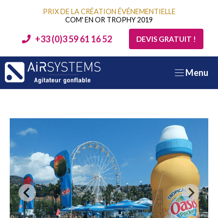
Aller
PRIX DE LA CRÉATION ÉVÉNEMENTIELLE
au
COM' EN OR TROPHY 2019
contenu
+33 (0)3 59 61 16 52
DEVIS GRATUIT !
Menu