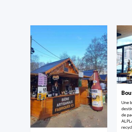
Bout
Une b
desti
de pa
ALPLA
recycl