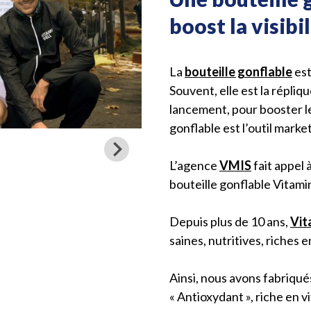
boost la visibil
La
bouteille gonflable
est
Souvent, elle est la répliq
lancement, pour booster le
gonflable est l’outil market
L’agence
VMIS
fait appel 
bouteille gonflable Vitami
Depuis plus de 10 ans,
Vit
saines, nutritives, riches e
Ainsi, nous avons fabriqué
« Antioxydant », riche en v