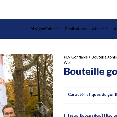
PLV gonflable
Réalisations
Atelier
À
PLV Gonflable
>
Bouteille gonfl
Well
Bouteille g
Caractéristiques du gonf
Une bouteille 