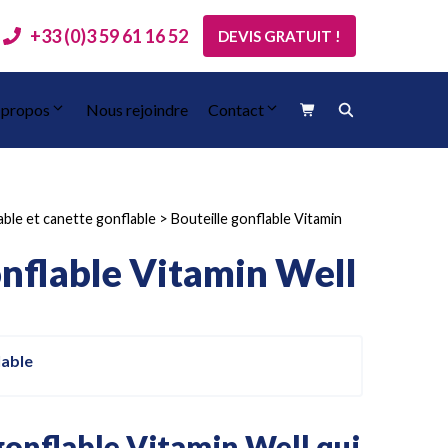
+33 (0)3 59 61 16 52
DEVIS GRATUIT !
 propos
Nous rejoindre
Contact
able et canette gonflable
>
Bouteille gonflable Vitamin
onflable Vitamin Well
lable
gonflable Vitamin Well qui