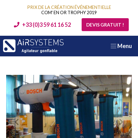
Aller
PRIX DE LA CRÉATION ÉVÉNEMENTIELLE
au
COM' EN OR TROPHY 2019
contenu
+33 (0)3 59 61 16 52
DEVIS GRATUIT !
Menu