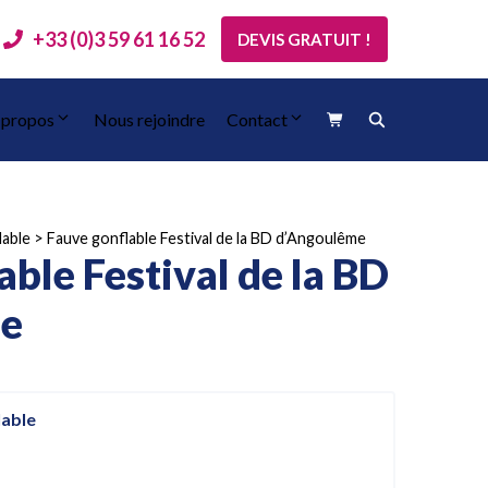
+33 (0)3 59 61 16 52
DEVIS GRATUIT !
 propos
Nous rejoindre
Contact
lable
>
Fauve gonflable Festival de la BD d’Angoulême
ble Festival de la BD
me
lable