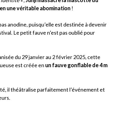
’identité
«
,
Junji massacre la mascotte du
e en une véritable abomination
!
pas anodine, puisqu’elle est destinée à devenir
tival. Le petit fauve n’est pas oublié pour
nisée du 29 janvier au 2 février 2025, cette
ueuse est créée en
un fauve gonflable de 4 m
lité, il théâtralise parfaitement l’événement et
teurs.