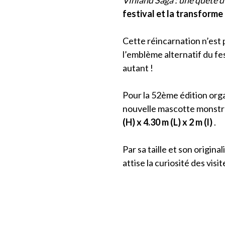
Vinland Saga : une quête d
festival et la transform
Cette réincarnation n’est 
l’emblème alternatif du fes
autant !
Pour la 52ème édition orga
nouvelle mascotte monstr
(H) x 4.30 m (L) x 2 m (l)
.
Par sa taille et son origina
attise la curiosité des visi