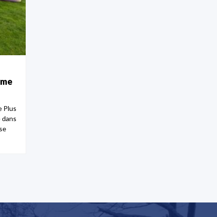
sme
e Plus
 dans
sse