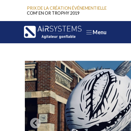
Aller
PRIX DE LA CRÉATION ÉVÉNEMENTIELLE
au
COM' EN OR TROPHY 2019
contenu
Menu