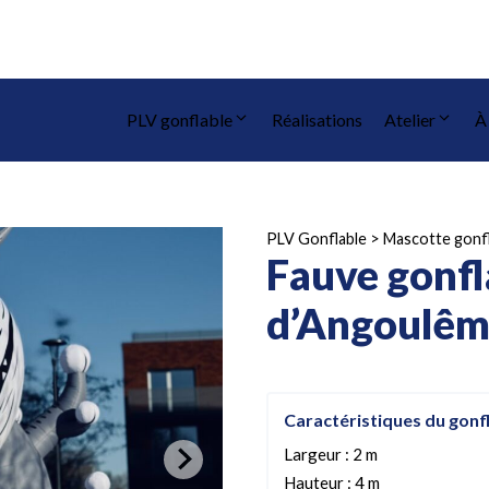
PLV gonflable
Réalisations
Atelier
À
PLV Gonflable
>
Mascotte gonf
Fauve gonfla
d’Angoulê
Caractéristiques du gonf
Largeur : 2 m
Hauteur : 4 m