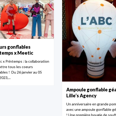
rs gonflables
temps x Meetic
c x Printemps : la collaboration
attre tous les coeurs
ables ! Du 26 janvier au 05
023,...
Ampoule gonflable gé
Lille’s Agency
Un anniversaire en grande po
avec une ampoule gonflable g
! Une première bougie de souf