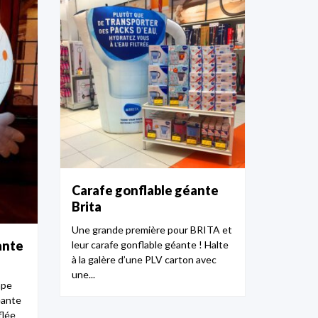
Carafe gonflable géante
Brita
Une grande première pour BRITA et
ante
leur carafe gonflable géante ! Halte
à la galère d’une PLV carton avec
une...
mpe
éante
flée