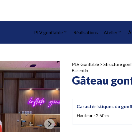
PLV gonflable
Réalisations
Atelier
À
PLV Gonflable
>
Structure gonf
Barentin
Gâteau gonf
Caractéristiques du gonf
Hauteur : 2,50 m