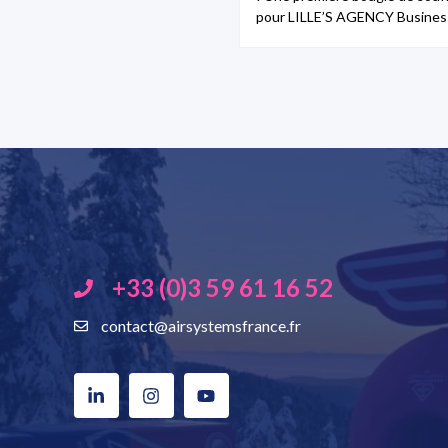
pour LILLE’S AGENCY Business
+33 (0)3 59 61 16 52
contact@airsystemsfrance.fr