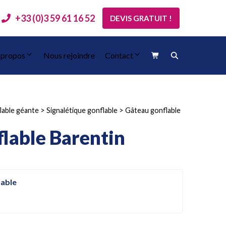
+33 (0)3 59 61 16 52
DEVIS GRATUIT !
 propos
Nous rejoindre
Contact
lable géante
>
Signalétique gonflable
>
Gâteau gonflable
lable Barentin
lable