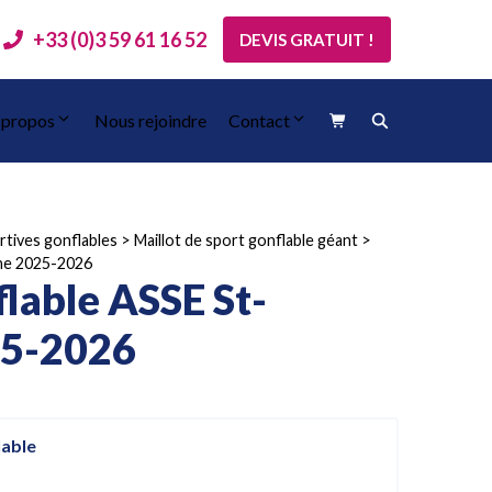
+33 (0)3 59 61 16 52
DEVIS GRATUIT !
 propos
Nous rejoindre
Contact
rtives gonflables
>
Maillot de sport gonflable géant
>
nne 2025-2026
flable ASSE St-
25-2026
lable