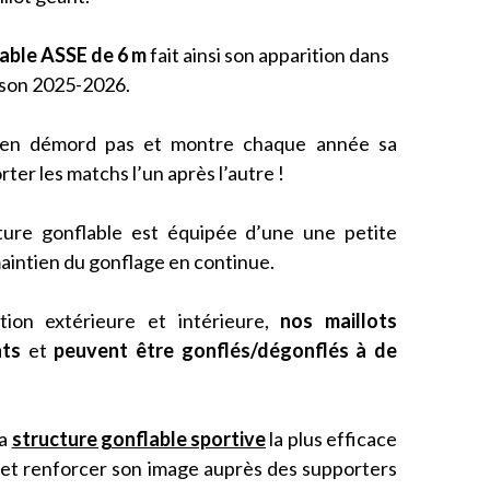
lable ASSE
de 6 m
fait ainsi son apparition dans
aison 2025-2026.
n’en démord pas et montre chaque année sa
er les matchs l’un après l’autre !
ture gonflable est équipée d’une une petite
aintien du gonflage en continue.
tion extérieure et intérieure,
nos maillots
nts
et
peuvent être gonflés/dégonflés à de
la
structure gonflable sportive
la plus efficace
té et renforcer son image auprès des supporters