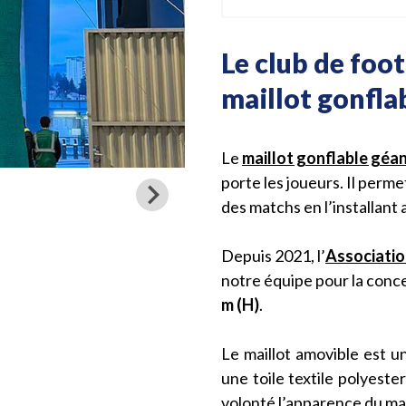
Le club de foo
maillot gonfla
Le
maillot gonflable géa
porte les joueurs. Il perme
des matchs en l’installant
Depuis 2021, l’
Associatio
notre équipe pour la conc
m (H)
.
Le maillot amovible est un
une toile textile polyest
volonté l’apparence du mai