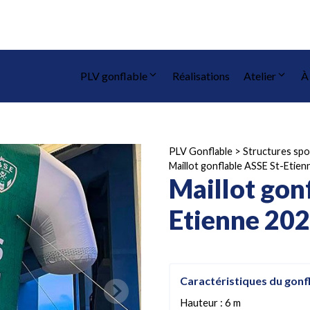
PLV gonflable
Réalisations
Atelier
À
PLV Gonflable
>
Structures spo
Maillot gonflable ASSE St-Etie
Maillot gon
Etienne 20
Caractéristiques du gonf
Hauteur : 6 m