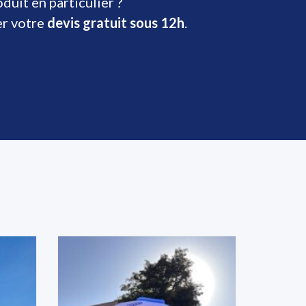
uit en particulier ?
er votre
devis gratuit sous 12h
.