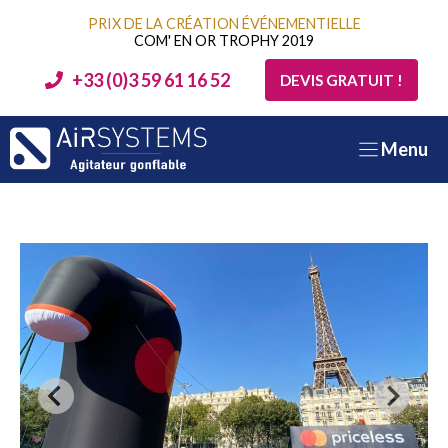
Aller
PRIX DE LA CRÉATION ÉVÉNEMENTIELLE
au
COM' EN OR TROPHY 2019
contenu
+33 (0)3 59 61 16 52
DEVIS GRATUIT !
Menu