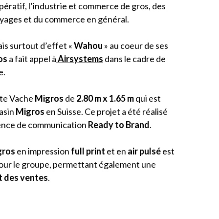
ératif, l’industrie et commerce de gros, des
voyages et du commerce en général.
s surtout d’effet «
Wahou
» au coeur de ses
os
a fait appel à
Airsystems
dans le cadre de
e.
tte Vache
Migros
de
2.80 m x 1.65 m
qui est
asin
Migros
en Suisse. Ce projet a été réalisé
agence de communication
Ready to Brand
.
gros
en impression
full
print
et en
air pulsé
est
our le groupe, permettant également une
t des ventes
.