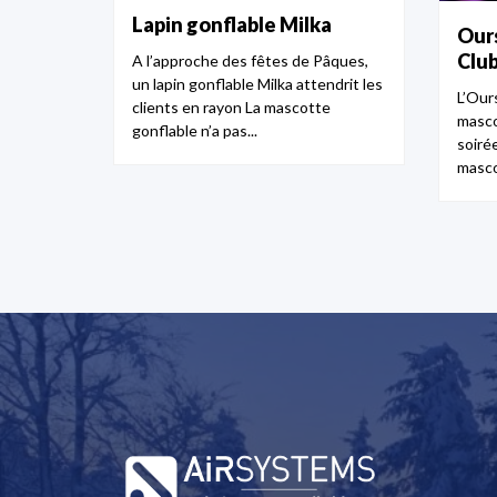
Lapin gonflable Milka
Ours
Clu
A l’approche des fêtes de Pâques,
un lapin gonflable Milka attendrit les
L’Ours
clients en rayon La mascotte
masco
gonflable n’a pas...
soiré
masco