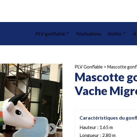
PLV gonflable
Réalisations
Atelier
À
PLV Gonflable
>
Mascotte gonf
Mascotte go
Vache Migr
Caractéristiques du gonf
Hauteur : 1.65 m
Longueur : 2.80 m