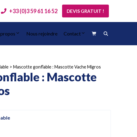
+33 (0)3 59 61 16 52
DEVIS GRATUIT !
 propos
Nous rejoindre
Contact
lable
>
Mascotte gonflable : Mascotte Vache Migros
nflable : Mascotte
os
lable