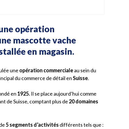
’une opération
une mascotte vache
stallée en magasin.
oulée une
opération commerciale
au sein du
rincipal du commerce de détail en
Suisse
.
fondé en
1925.
Il se place aujourd’hui comme
lant de Suisse, comptant plus de
20 domaines
 de
5 segments
d’activités
différents tels que :