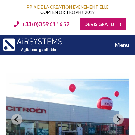
Aller
PRIX DE LA CRÉATION ÉVÉNEMENTIELLE
au
COM' EN OR TROPHY 2019
contenu
+33 (0)3 59 61 16 52
DEVIS GRATUIT !
Menu