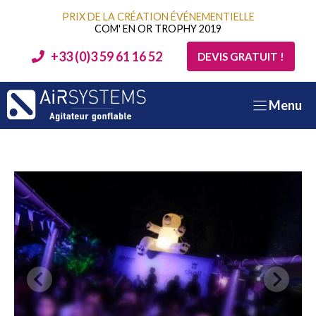
Aller
PRIX DE LA CRÉATION ÉVÉNEMENTIELLE
au
COM' EN OR TROPHY 2019
contenu
+33 (0)3 59 61 16 52
DEVIS GRATUIT !
Menu