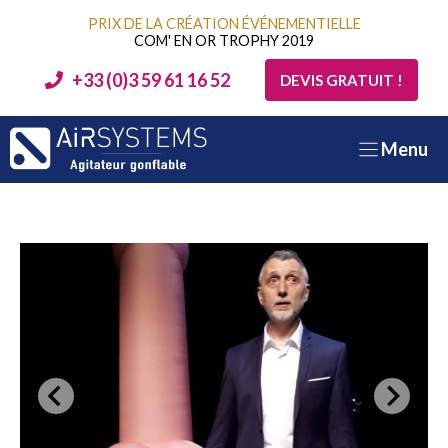
Aller
PRIX DE LA CRÉATION ÉVÉNEMENTIELLE
au
COM' EN OR TROPHY 2019
contenu
+33 (0)3 59 61 16 52
DEVIS GRATUIT !
Menu