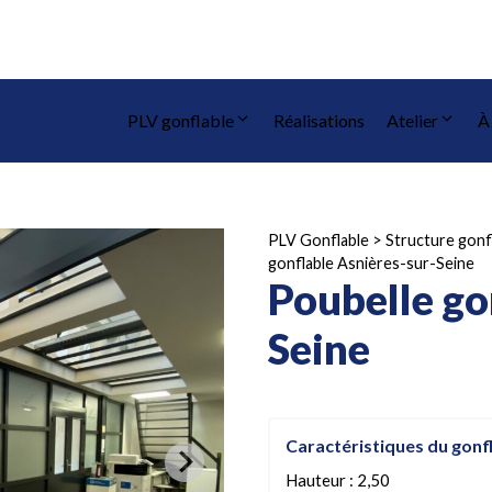
PLV gonflable
Réalisations
Atelier
À
PLV Gonflable
>
Structure gonf
gonflable Asnières-sur-Seine
Poubelle go
Seine
Caractéristiques du gonf
Hauteur : 2,50