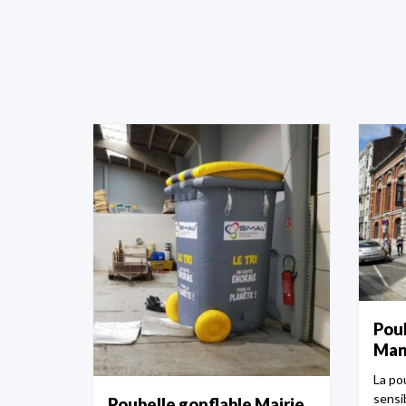
Poub
Man
La po
sensib
Poubelle gonflable Mairie