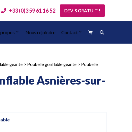
+33 (0)3 59 61 16 52
DEVIS GRATUIT !
 propos
Nous rejoindre
Contact
lable géante
>
Poubelle gonflable géante
>
Poubelle
nflable Asnières-sur-
lable