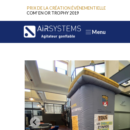
Aller
PRIX DE LA CRÉATION ÉVÉNEMENTIELLE
au
COM' EN OR TROPHY 2019
contenu
Menu