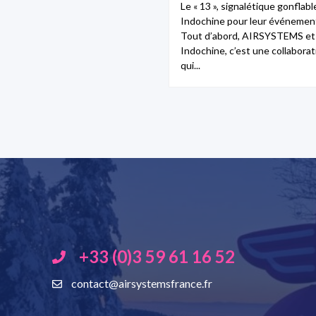
Le « 13 », signalétique gonflabl
Indochine pour leur événement
Tout d’abord, AIRSYSTEMS et
Indochine, c’est une collaborat
qui...
+33 (0)3 59 61 16 52
contact@airsystemsfrance.fr