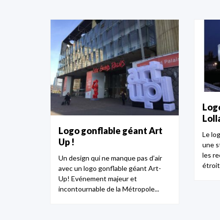
Logo
Loll
Logo gonflable géant Art
Le log
Up !
une s
les re
Un design qui ne manque pas d’air
étroit
avec un logo gonflable géant Art-
Up! Evénement majeur et
incontournable de la Métropole...