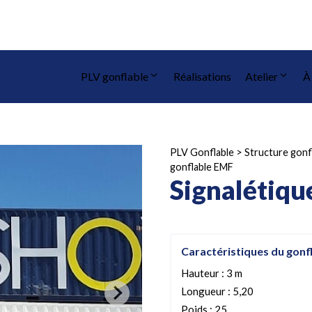
PLV gonflable
Réalisations
Atelier
À
PLV Gonflable
>
Structure gonf
gonflable EMF
Signalétiqu
Caractéristiques du gonf
Hauteur : 3 m
Longueur : 5,20
Poids : 25