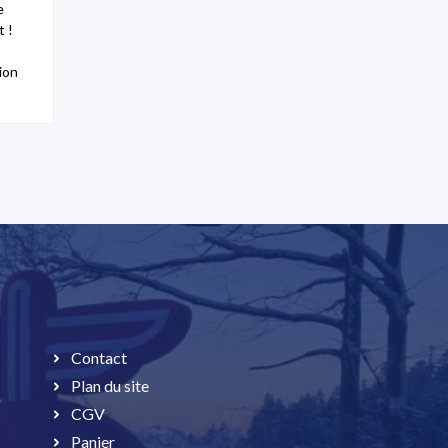
e
 !
ion
Contact
Plan du site
CGV
Panier