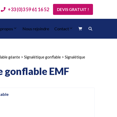
+33 (0)3 59 61 16 52
DEVIS GRATUIT !
 propos
Nous rejoindre
Contact
lable géante
>
Signalétique gonflable
>
Signalétique
e gonflable EMF
lable