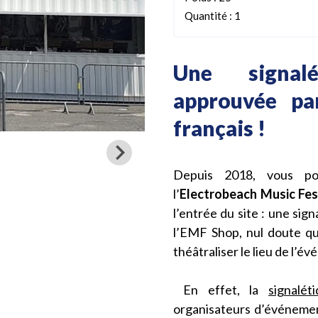
Quantité : 1
Une signal
approuvée par
français !
Depuis 2018, vous po
l’
Electrobeach Music Fes
l’entrée du site : une sig
l’EMF Shop, nul doute qu
théâtraliser le lieu de l’é
En effet, la
signalét
organisateurs d’événemen