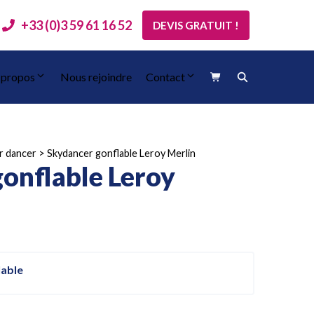
+33 (0)3 59 61 16 52
DEVIS GRATUIT !
 propos
Nous rejoindre
Contact
ir dancer
>
Skydancer gonflable Leroy Merlin
onflable Leroy
lable