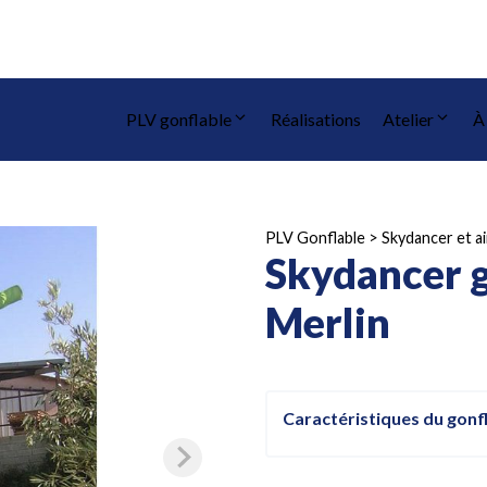
PLV gonflable
Réalisations
Atelier
À
PLV Gonflable
>
Skydancer et a
Skydancer g
Merlin
Caractéristiques du gonf