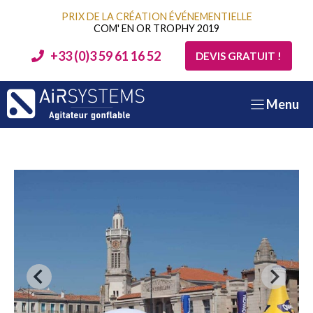
Aller
PRIX DE LA CRÉATION ÉVÉNEMENTIELLE
au
COM' EN OR TROPHY 2019
contenu
+33 (0)3 59 61 16 52
DEVIS GRATUIT !
Menu