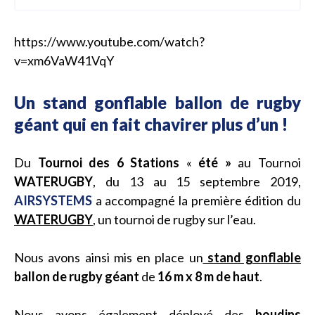
https://www.youtube.com/watch?
v=xm6VaW41VqY
Un stand gonflable ballon de rugby
géant qui en fait chavirer plus d’un !
Du
Tournoi des 6 Stations
«
été »
au Tournoi
WATERUGBY
, du 13 au 15 septembre 2019,
AIRSYSTEMS
a accompagné la première édition du
WATERUGBY
, un tournoi de rugby sur l’eau.
Nous avons ainsi mis en place un
stand gonflable
ballon de rugby géant
de
16 m x 8 m de haut
.
Nous avons également déployé des
boudins