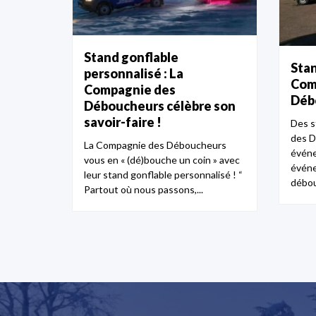
Stand gonflable
Stan
personnalisé : La
Com
Compagnie des
Déb
Déboucheurs célèbre son
savoir-faire !
Des s
des D
La Compagnie des Déboucheurs
événe
vous en « (dé)bouche un coin » avec
événe
leur stand gonflable personnalisé ! “
débou
Partout où nous passons,...