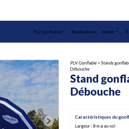
PLV gonflable
Réalisations
Atelier
À
PLV Gonflable
>
Stands gonflab
Débouche
Stand gonfl
Débouche
Caractéristiques du gonf
Largeur : 8 m ⌀ au sol