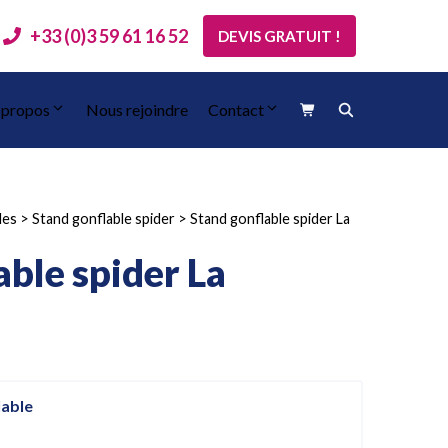
+33 (0)3 59 61 16 52
DEVIS GRATUIT !
 propos
Nous rejoindre
Contact
les
>
Stand gonflable spider
>
Stand gonflable spider La
able spider La
lable