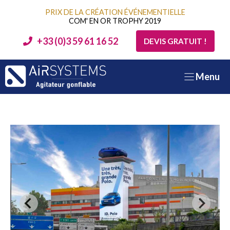
Aller
PRIX DE LA CRÉATION ÉVÉNEMENTIELLE
au
COM' EN OR TROPHY 2019
contenu
+33 (0)3 59 61 16 52
DEVIS GRATUIT !
Menu