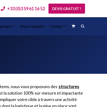
+33 (0)3 59 61 16 52
DEVIS GRATUIT !
 propos
Nous rejoindre
Contact
stems, nous vous proposons des
structures
st la solution 100% sur-mesure et impactante
pliquer votre cible à travers une activité
 dont la logistique et la mise en place sont