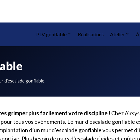
PLV gonflable
Réalisations
Atelier
À
lable
r d'escalade gonflable
es grimper plus facilement votre discipline !
Chez Airsy
 pour tous vos événements. Le mur d’escalade gonflable e
mplantation d’un mur d’escalade gonflable vous permet d’im
e sportive. Plus besoin de murs d’escalade rigides et coûteux