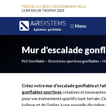
Aller
PRIX DE LA CRÉATION ÉVÉNEMENTIELLE
au
COM' EN OR TROPHY 2019
contenu
Menu
Mur d'escalade gonf
PLV Gonflable
>
Structures sportives gonflables
>
Mu
Créez votre mur d’escalade gonflable et fait
gonflables sportives
créatives et innovantes
pour vos événements sportifs tout-terrain. L’i
ludique et de l’initier à une nouvelle disciplin