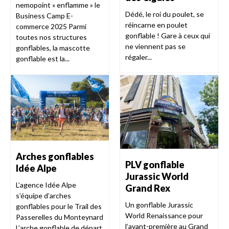
nemopoint « enflamme » le
Dédé, le roi du poulet, se
Business Camp E-
réincarne en poulet
commerce 2025 Parmi
gonflable ! Gare à ceux qui
toutes nos structures
ne viennent pas se
gonflables, la mascotte
régaler...
gonflable est la...
Arches gonflables
PLV gonflable
Idée Alpe
Jurassic World
L’agence Idée Alpe
Grand Rex
s’équipe d’arches
Un gonflable Jurassic
gonflables pour le Trail des
World Renaissance pour
Passerelles du Monteynard
l’avant-première au Grand
L’arche gonflable de départ