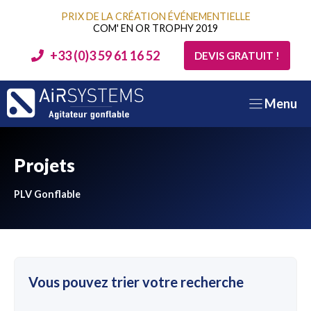
Aller
PRIX DE LA CRÉATION ÉVÉNEMENTIELLE
au
COM' EN OR TROPHY 2019
contenu
+33 (0)3 59 61 16 52
DEVIS GRATUIT !
Menu
Projets
PLV Gonflable
Vous pouvez trier votre recherche