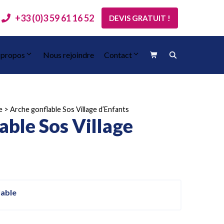
+33 (0)3 59 61 16 52
DEVIS GRATUIT !
 propos
Nous rejoindre
Contact
e
>
Arche gonflable Sos Village d’Enfants
able Sos Village
lable