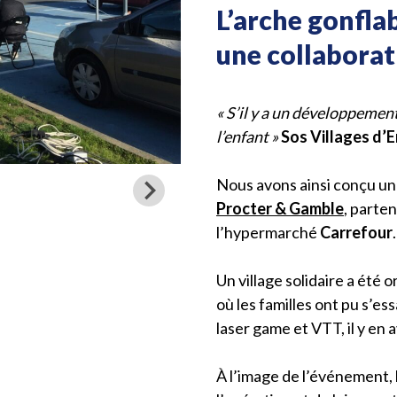
L’arche gonflab
une collaborat
« S’il y a un développement 
l’enfant »
Sos Villages d’
Nous avons ainsi conçu u
Procter & Gamble
, parte
l’hypermarché
Carrefour
.
Un village solidaire a été 
où les familles ont pu s’es
laser game et VTT, il y en a
À l’image de l’événement, l