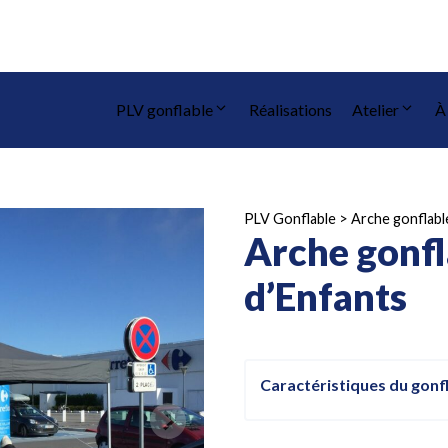
PLV gonflable
Réalisations
Atelier
À
PLV Gonflable
>
Arche gonflabl
Arche gonfl
d’Enfants
Caractéristiques du gonf