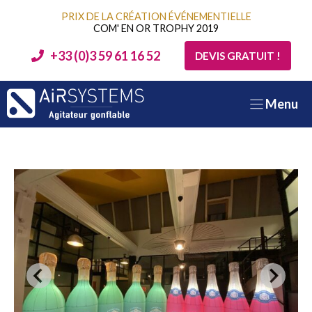
Aller
PRIX DE LA CRÉATION ÉVÉNEMENTIELLE
au
COM' EN OR TROPHY 2019
contenu
+33 (0)3 59 61 16 52
DEVIS GRATUIT !
Menu