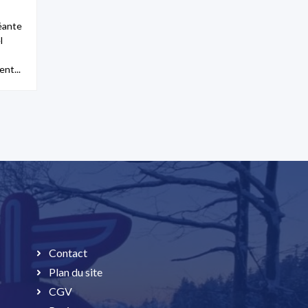
éante
l
nt...
Contact
Plan du site
CGV