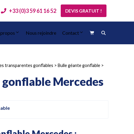
+33 (0)3 59 61 16 52
DEVIS GRATUIT !
 propos
Nous rejoindre
Contact
les transparentes gonflables
>
Bulle géante gonflable
>
al gonflable Mercedes
lable
onflable Mercedes :