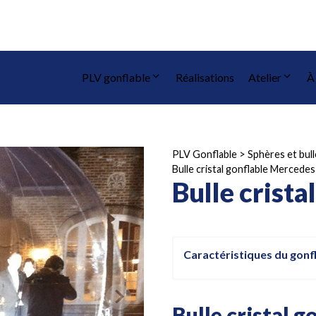
PLV gonflable
Réalisations
Atelier
À
PLV Gonflable
>
Sphères et bul
Bulle cristal gonflable Mercedes
Bulle crist
Caractéristiques du gonf
Bulle cristal g