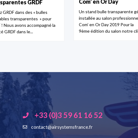
Com’ en Or Day
nsparentes GRDF
Un stand bulle transparente g
z GRDF dans des « bulles
installée au salon professionne
ables transparentes » pour
Com’ en Or Day 2019 Pour la
! Nous avons accompagné la
9ème édition du salon notre clie
té GRDF dans le...
+33 (0)3 59 61 16 52
contact@airsystemsfrance.fr