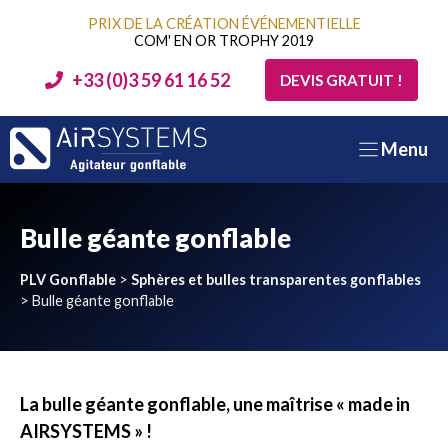
Aller
PRIX DE LA CRÉATION ÉVÉNEMENTIELLE
au
COM' EN OR TROPHY 2019
contenu
+33 (0)3 59 61 16 52
DEVIS GRATUIT !
Menu
Bulle géante gonflable
PLV Gonflable
>
Sphères et bulles transparentes gonflables
>
Bulle géante gonflable
La bulle géante gonflable, une maîtrise « made in
AIRSYSTEMS » !