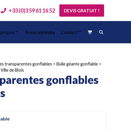
+33 (0)3 59 61 16 52
DEVIS GRATUIT !
 propos
Nous rejoindre
Contact
les transparentes gonflables
>
Bulle géante gonflable
>
Ville de Blois
sparentes gonflables
is
lable