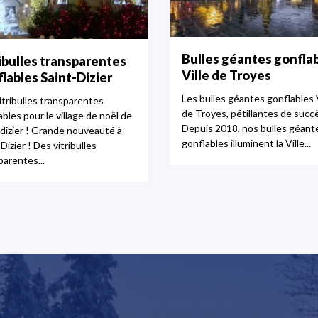
Bulles géantes gonfla
ibulles transparentes
Ville de Troyes
lables Saint-Dizier
Les bulles géantes gonflables V
itribulles transparentes
de Troyes, pétillantes de succè
bles pour le village de noël de
Depuis 2018, nos bulles géant
-dizier ! Grande nouveauté à
gonflables illuminent la Ville...
Dizier ! Des vitribulles
parentes...