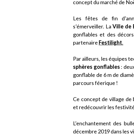
concept du marché de Noël
Les fêtes de fin d’a
s’émerveiller. La
Ville de 
gonflables et des décor
partenaire
Festilight
.
Par ailleurs, les équipes 
sphères gonflables
: deu
gonflable de 6 m de diamèt
parcours féerique !
Ce concept de village de 
et redécouvrir les festivi
L’enchantement des bull
décembre 2019 dans les vil