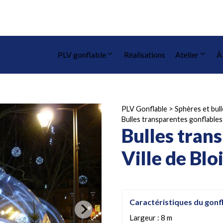
PLV gonflable
Réalisations
Atelier
À
PLV Gonflable
>
Sphères et bul
Bulles transparentes gonflables 
Bulles tran
Ville de Blo
Caractéristiques du gonf
Largeur : 8 m