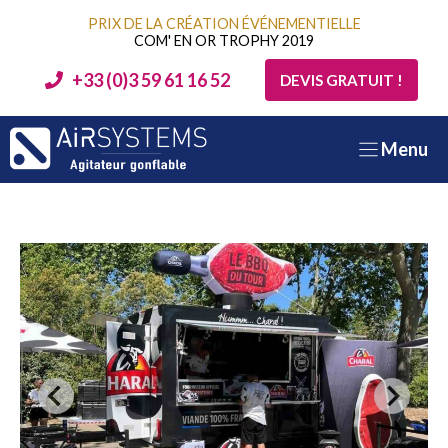
Aller
PRIX DE LA CRÉATION ÉVÉNEMENTIELLE
au
COM' EN OR TROPHY 2019
contenu
+33 (0)3 59 61 16 52
DEVIS GRATUIT !
Menu