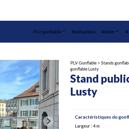
PLV gonflable
Réalisations
Atelier
À
PLV Gonflable
>
Stands gonflab
gonflable Lusty
Stand public
Lusty
Caractéristiques du gonf
Largeur : 4 m