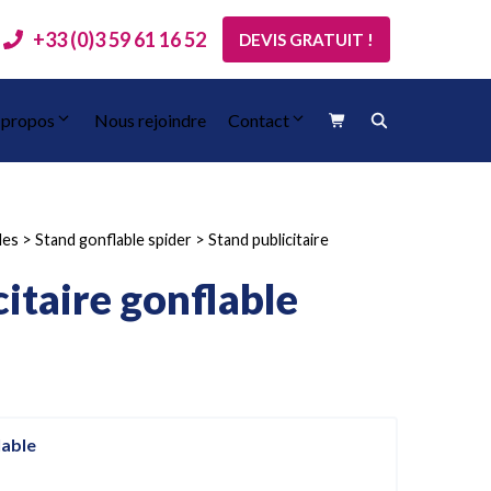
+33 (0)3 59 61 16 52
DEVIS GRATUIT !
 propos
Nous rejoindre
Contact
les
>
Stand gonflable spider
>
Stand publicitaire
itaire gonflable
lable