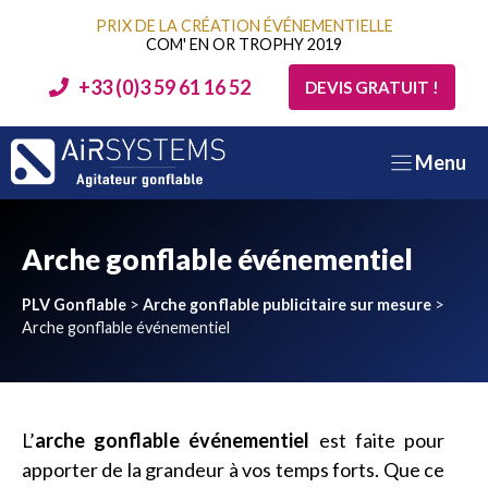
Aller
PRIX DE LA CRÉATION ÉVÉNEMENTIELLE
au
COM' EN OR TROPHY 2019
contenu
+33 (0)3 59 61 16 52
DEVIS GRATUIT !
Menu
Arche gonflable événementiel
PLV Gonflable
>
Arche gonflable publicitaire sur mesure
>
Arche gonflable événementiel
L’
arche gonflable événementiel
est faite pour
apporter de la grandeur à vos temps forts. Que ce