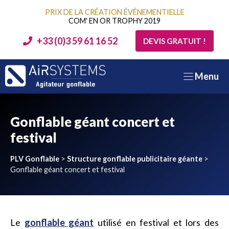
Aller
PRIX DE LA CRÉATION ÉVÉNEMENTIELLE
au
COM' EN OR TROPHY 2019
contenu
+33 (0)3 59 61 16 52
DEVIS GRATUIT !
Menu
Gonflable géant concert et
festival
PLV Gonflable
>
Structure gonflable publicitaire géante
>
Gonflable géant concert et festival
Le
gonflable géant
utilisé en festival et lors des